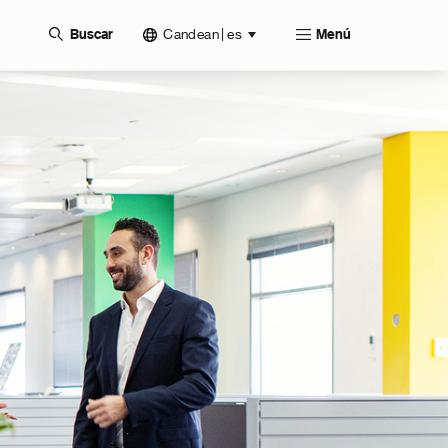
Candean | es
Buscar
Menú