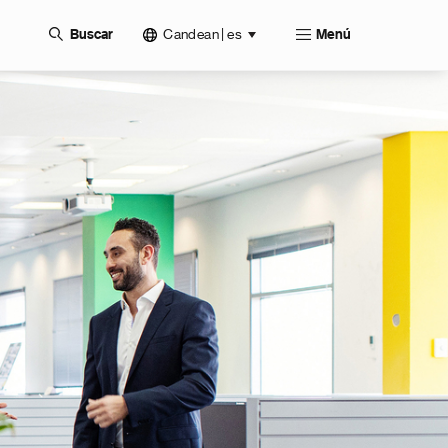
Candean | es
Buscar
Menú