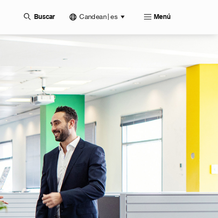
Candean | es
Buscar
Menú