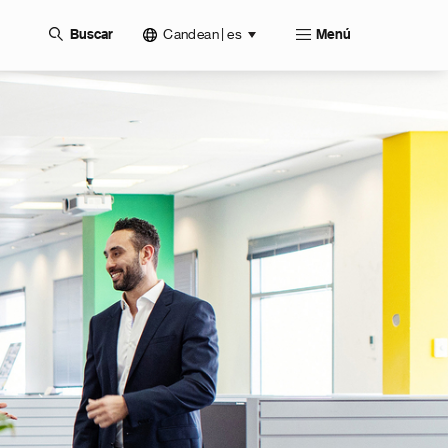
Candean | es
Buscar
Menú