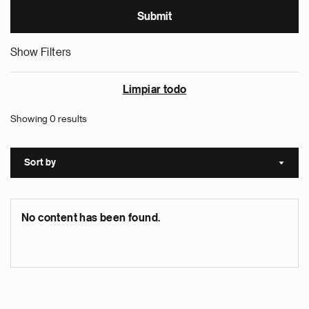
Show Filters
Limpiar todo
Showing 0 results
Sort by
Sort a
No content has been found.