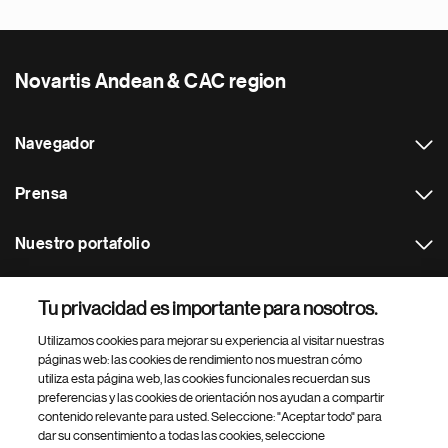
Novartis Andean & CAC region
Navegador
Prensa
Nuestro portafolio
Otras webs
Tu privacidad es importante para nosotros.
Utilizamos cookies para mejorar su experiencia al visitar nuestras
Footer Site Search
páginas web: las cookies de rendimiento nos muestran cómo
utiliza esta página web, las cookies funcionales recuerdan sus
preferencias y las cookies de orientación nos ayudan a compartir
contenido relevante para usted. Seleccione: "Aceptar todo" para
dar su consentimiento a todas las cookies, seleccione