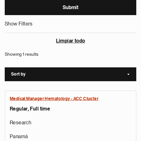
Show Filters
Limpiar todo
Showing 1 results
Sort by
Sort a
Medical Manager Hematology - ACC Cluster
Regular, Full time
Research
Panamá