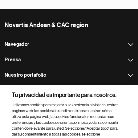
Novartis Andean & CAC region
Navegador
Prensa
Nuestro portafolio
Otras webs
Tu privacidad es importante para nosotros.
Utilizamos cookies para mejorar su experiencia al visitar nuestras
Footer Site Search
páginas web: las cookies de rendimiento nos muestran cómo
utiliza esta página web, las cookies funcionales recuerdan sus
preferencias y las cookies de orientación nos ayudan a compartir
contenido relevante para usted. Seleccione: "Aceptar todo" para
dar su consentimiento a todas las cookies, seleccione