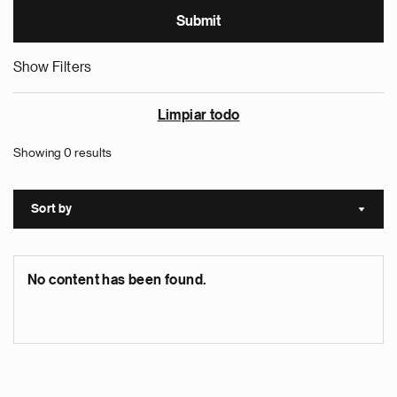
Show Filters
Limpiar todo
Showing 0 results
Sort by
Sort a
No content has been found.