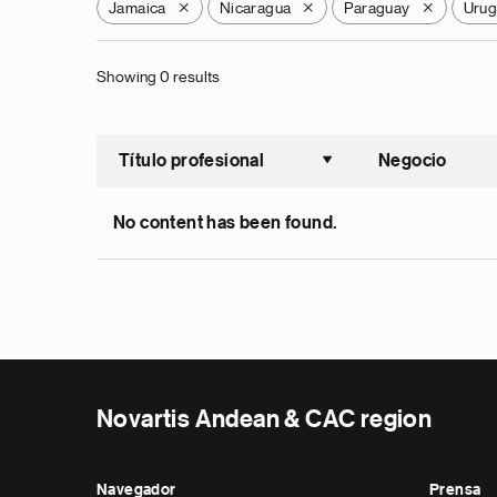
Jamaica
Nicaragua
Paraguay
Urug
X
X
X
Showing 0 results
Título profesional
Negocio
Ordenar a
No content has been found.
Novartis Andean & CAC region
Navegador
Prensa