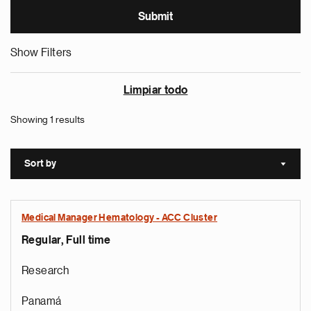
Show Filters
Limpiar todo
Showing 1 results
Sort by
Sort a
Medical Manager Hematology - ACC Cluster
Regular, Full time
Research
Panamá