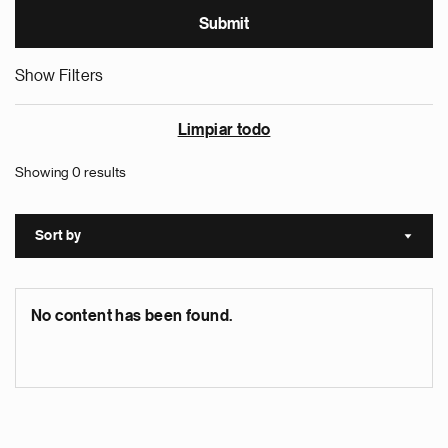
Show Filters
Limpiar todo
Showing 0 results
Sort by
Sort a
No content has been found.