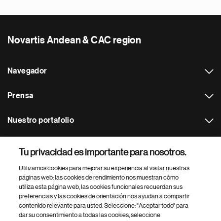
Novartis Andean & CAC region
Navegador
Prensa
Nuestro portafolio
Otras webs
Tu privacidad es importante para nosotros.
Utilizamos cookies para mejorar su experiencia al visitar nuestras
Footer Site Search
páginas web: las cookies de rendimiento nos muestran cómo
utiliza esta página web, las cookies funcionales recuerdan sus
preferencias y las cookies de orientación nos ayudan a compartir
contenido relevante para usted. Seleccione: "Aceptar todo" para
dar su consentimiento a todas las cookies, seleccione