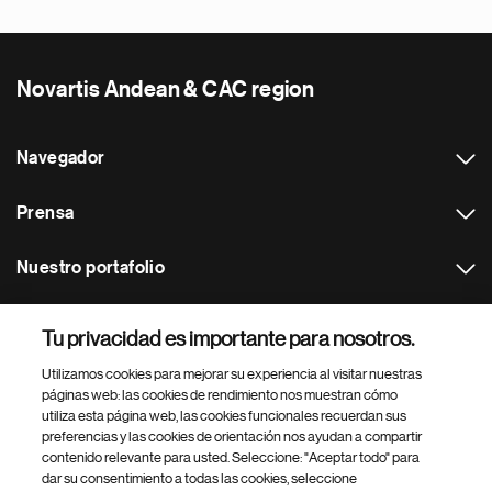
Novartis Andean & CAC region
Navegador
Prensa
Nuestro portafolio
Otras webs
Tu privacidad es importante para nosotros.
Utilizamos cookies para mejorar su experiencia al visitar nuestras
Footer Site Search
páginas web: las cookies de rendimiento nos muestran cómo
utiliza esta página web, las cookies funcionales recuerdan sus
preferencias y las cookies de orientación nos ayudan a compartir
contenido relevante para usted. Seleccione: "Aceptar todo" para
dar su consentimiento a todas las cookies, seleccione