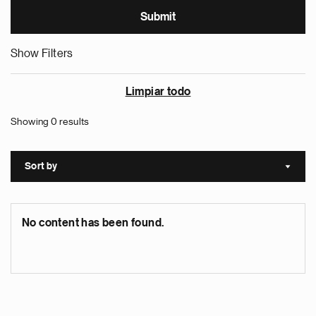
Show Filters
Limpiar todo
Showing 0 results
Sort by
Sort a
No content has been found.