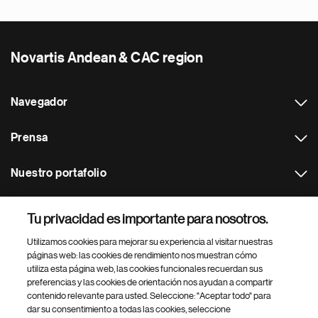
Novartis Andean & CAC region
Navegador
Prensa
Nuestro portafolio
Otras webs
Tu privacidad es importante para nosotros.
Utilizamos cookies para mejorar su experiencia al visitar nuestras
Footer Site Search
páginas web: las cookies de rendimiento nos muestran cómo
utiliza esta página web, las cookies funcionales recuerdan sus
preferencias y las cookies de orientación nos ayudan a compartir
contenido relevante para usted. Seleccione: "Aceptar todo" para
dar su consentimiento a todas las cookies, seleccione