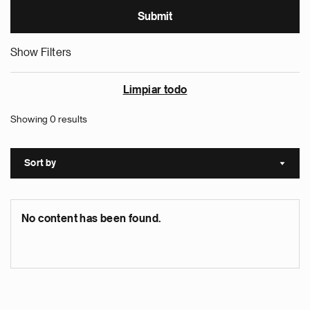
Show Filters
Limpiar todo
Showing 0 results
Sort by
Sort a
No content has been found.