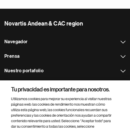
Novartis Andean & CAC region
Navegador
Prensa
Nuestro portafolio
Otras webs
Tu privacidad es importante para nosotros.
Utilizamos cookies para mejorar su experiencia al visitar nuestras
Footer Site Search
páginas web: las cookies de rendimiento nos muestran cómo
utiliza esta página web, las cookies funcionales recuerdan sus
preferencias y las cookies de orientación nos ayudan a compartir
contenido relevante para usted. Seleccione: "Aceptar todo" para
dar su consentimiento a todas las cookies, seleccione