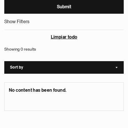
Show Filters
Limpiar todo
Showing 0 results
Sort by
Sort a
No content has been found.