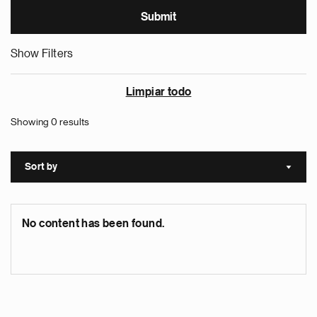
Show Filters
Limpiar todo
Showing 0 results
Sort by
Sort a
No content has been found.