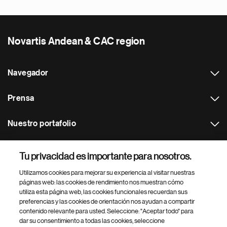
Novartis Andean & CAC region
Navegador
Prensa
Nuestro portafolio
Otras webs
Tu privacidad es importante para nosotros.
Utilizamos cookies para mejorar su experiencia al visitar nuestras
Footer Site Search
páginas web: las cookies de rendimiento nos muestran cómo
utiliza esta página web, las cookies funcionales recuerdan sus
preferencias y las cookies de orientación nos ayudan a compartir
contenido relevante para usted. Seleccione: "Aceptar todo" para
dar su consentimiento a todas las cookies, seleccione