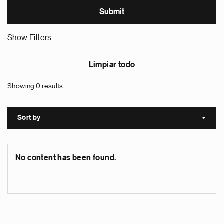
Show Filters
Limpiar todo
Showing 0 results
Sort by
Sort a
No content has been found.