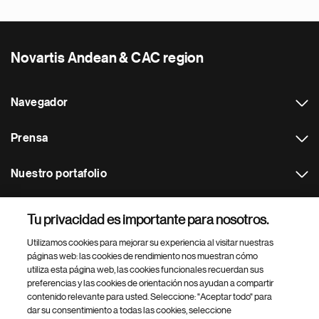
Novartis Andean & CAC region
Navegador
Prensa
Nuestro portafolio
Otras webs
Tu privacidad es importante para nosotros.
Utilizamos cookies para mejorar su experiencia al visitar nuestras
Footer Site Search
páginas web: las cookies de rendimiento nos muestran cómo
utiliza esta página web, las cookies funcionales recuerdan sus
preferencias y las cookies de orientación nos ayudan a compartir
contenido relevante para usted. Seleccione: "Aceptar todo" para
dar su consentimiento a todas las cookies, seleccione