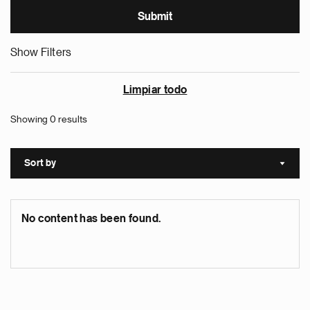
Show Filters
Limpiar todo
Showing 0 results
Sort by
Sort a
No content has been found.