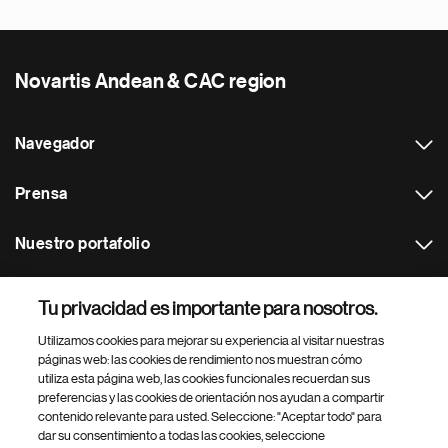
Novartis Andean & CAC region
Navegador
Prensa
Nuestro portafolio
Otras webs
Tu privacidad es importante para nosotros.
Utilizamos cookies para mejorar su experiencia al visitar nuestras
Footer Site Search
páginas web: las cookies de rendimiento nos muestran cómo
utiliza esta página web, las cookies funcionales recuerdan sus
preferencias y las cookies de orientación nos ayudan a compartir
contenido relevante para usted. Seleccione: "Aceptar todo" para
dar su consentimiento a todas las cookies, seleccione