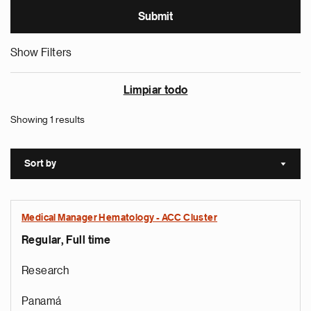
Show Filters
Limpiar todo
Showing 1 results
Sort by
Sort a
Medical Manager Hematology - ACC Cluster
Regular, Full time
Research
Panamá