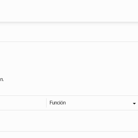
Pasar al contenido principal
n.
Función