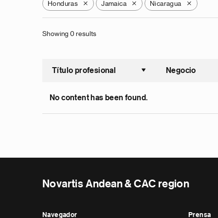
Honduras
Jamaica
Nicaragua
X
X
X
Showing 0 results
Título profesional
Negocio
Ordenar a
No content has been found.
Novartis Andean & CAC region
Navegador
Prensa