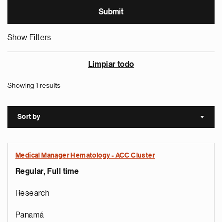
Show Filters
Limpiar todo
Showing 1 results
Sort by
Sort a
Medical Manager Hematology - ACC Cluster
Regular, Full time
Research
Panamá