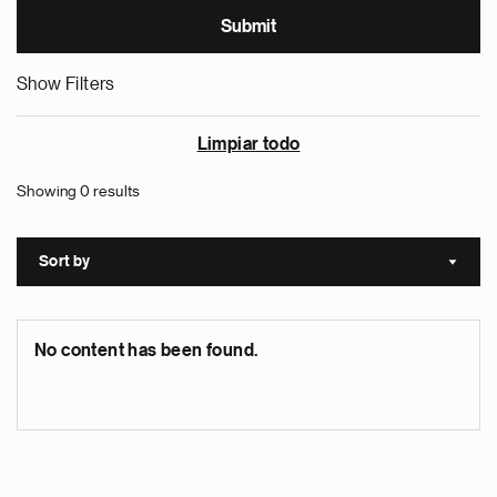
Show Filters
Limpiar todo
Showing 0 results
Sort by
Sort a
No content has been found.