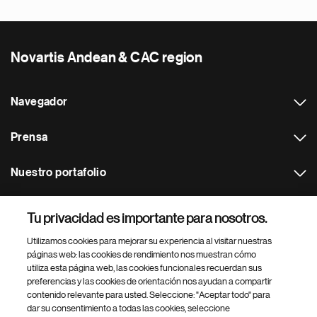
Novartis Andean & CAC region
Navegador
Prensa
Nuestro portafolio
Otras webs
Tu privacidad es importante para nosotros.
Utilizamos cookies para mejorar su experiencia al visitar nuestras
Footer Site Search
páginas web: las cookies de rendimiento nos muestran cómo
utiliza esta página web, las cookies funcionales recuerdan sus
preferencias y las cookies de orientación nos ayudan a compartir
contenido relevante para usted. Seleccione: "Aceptar todo" para
dar su consentimiento a todas las cookies, seleccione