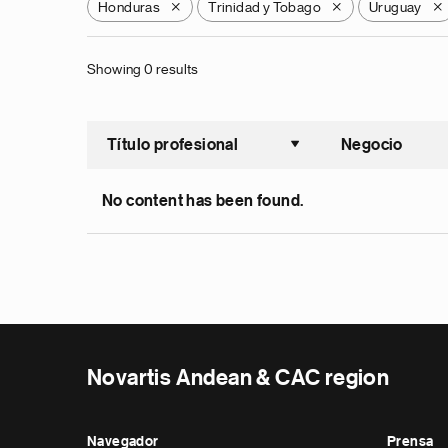
Honduras
Trinidad y Tobago
Uruguay
X
X
X
Showing 0 results
Título profesional
Negocio
Ordenar a
No content has been found.
Novartis Andean & CAC region
Navegador
Prensa