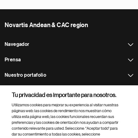
Novartis Andean & CAC region
Navegador
Prensa
Nuestro portafolio
Otras webs
Tu privacidad es importante para nosotros.
Utilizamos cookies para mejorar su experiencia al visitar nuestras
Footer Site Search
páginas web: las cookies de rendimiento nos muestran cómo
utiliza esta página web, las cookies funcionales recuerdan sus
preferencias y las cookies de orientación nos ayudan a compartir
contenido relevante para usted. Seleccione: "Aceptar todo" para
dar su consentimiento a todas las cookies, seleccione