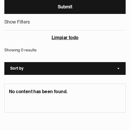
Show Filters
Limpiar todo
Showing 0 results
Sort by
Sort a
No content has been found.