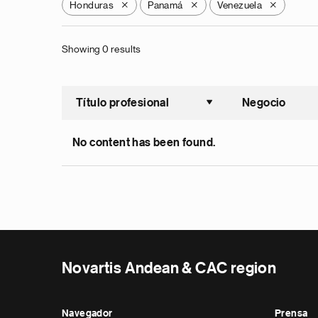
Honduras
Panamá
Venezuela
X
X
X
Showing 0 results
Título profesional
Negocio
Ordenar a
No content has been found.
Novartis Andean & CAC region
Navegador
Prensa