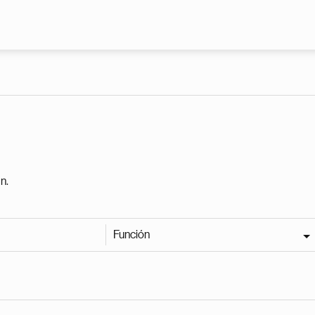
Pasar al contenido principal
n.
Función