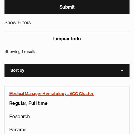
Show Filters
Limpiar todo
Showing 1 results
Sort by
Sort a
Medical Manager Hematology - ACC Cluster
Regular, Full time
Research
Panamá