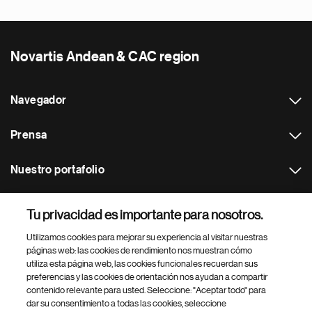
Novartis Andean & CAC region
Navegador
Prensa
Nuestro portafolio
Otras webs
Tu privacidad es importante para nosotros.
Utilizamos cookies para mejorar su experiencia al visitar nuestras
Footer Site Search
páginas web: las cookies de rendimiento nos muestran cómo
utiliza esta página web, las cookies funcionales recuerdan sus
preferencias y las cookies de orientación nos ayudan a compartir
contenido relevante para usted. Seleccione: "Aceptar todo" para
dar su consentimiento a todas las cookies, seleccione