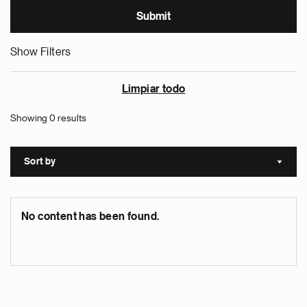
Show Filters
Limpiar todo
Showing 0 results
Sort by
Sort a
No content has been found.