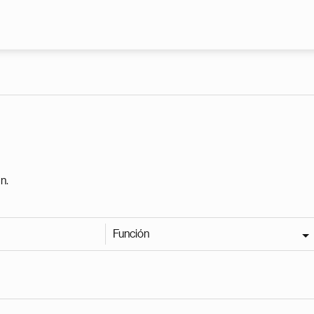
Pasar al contenido principal
n.
Función