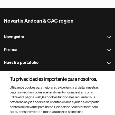
Novartis Andean & CAC region
Navegador
Prensa
Nuestro portafolio
Otras webs
Tu privacidad es importante para nosotros.
Utilizamos cookies para mejorar su experiencia al visitar nuestras
Footer Site Search
páginas web: las cookies de rendimiento nos muestran cómo
utiliza esta página web, las cookies funcionales recuerdan sus
preferencias y las cookies de orientación nos ayudan a compartir
contenido relevante para usted. Seleccione: "Aceptar todo" para
dar su consentimiento a todas las cookies, seleccione