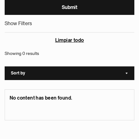
Show Filters
Limpiar todo
Showing 0 results
Sort by
Sort a
No content has been found.