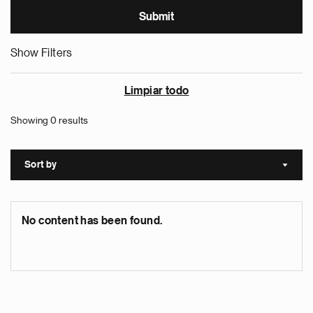
Show Filters
Limpiar todo
Showing 0 results
Sort by
Sort a
No content has been found.