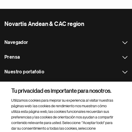
Novartis Andean & CAC region
Navegador
Prensa
Nuestro portafolio
Otras webs
Tu privacidad es importante para nosotros.
Utilizamos cookies para mejorar su experiencia al visitar nuestras
Footer Site Search
páginas web: las cookies de rendimiento nos muestran cómo
utiliza esta página web, las cookies funcionales recuerdan sus
preferencias y las cookies de orientación nos ayudan a compartir
contenido relevante para usted. Seleccione: "Aceptar todo" para
dar su consentimiento a todas las cookies, seleccione