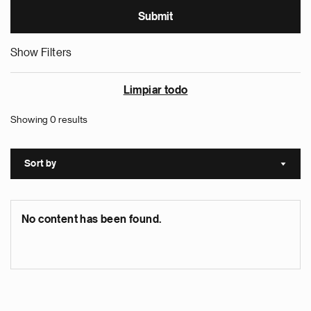
Show Filters
Limpiar todo
Showing 0 results
Sort by
Sort a
No content has been found.