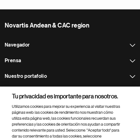
Novartis Andean & CAC region
Navegador
Prensa
Nuestro portafolio
Otras webs
Tu privacidad es importante para nosotros.
Utilizamos cookies para mejorar su experiencia al visitar nuestras
Footer Site Search
páginas web: las cookies de rendimiento nos muestran cómo
utiliza esta página web, las cookies funcionales recuerdan sus
preferencias y las cookies de orientación nos ayudan a compartir
contenido relevante para usted. Seleccione: "Aceptar todo" para
dar su consentimiento a todas las cookies, seleccione