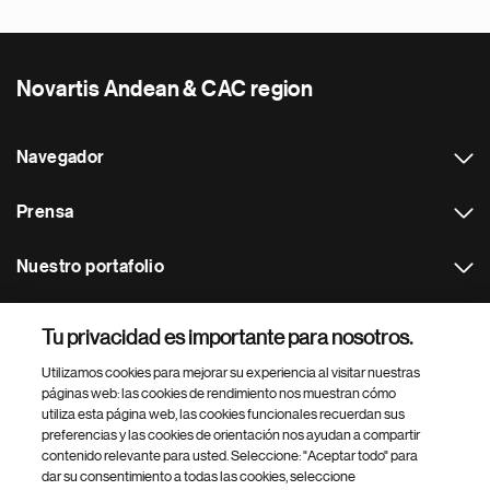
Novartis Andean & CAC region
Navegador
Prensa
Nuestro portafolio
Otras webs
Tu privacidad es importante para nosotros.
Utilizamos cookies para mejorar su experiencia al visitar nuestras
Footer Site Search
páginas web: las cookies de rendimiento nos muestran cómo
utiliza esta página web, las cookies funcionales recuerdan sus
preferencias y las cookies de orientación nos ayudan a compartir
contenido relevante para usted. Seleccione: "Aceptar todo" para
dar su consentimiento a todas las cookies, seleccione