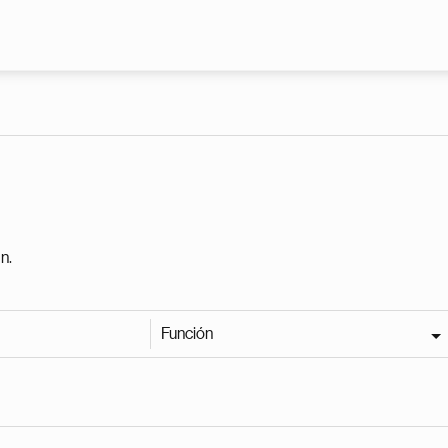
Pasar al contenido principal
n.
Función