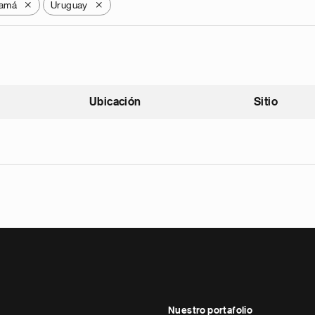
amá
Uruguay
X
X
Ubicación
Sitio
scendente
Nuestro portafolio