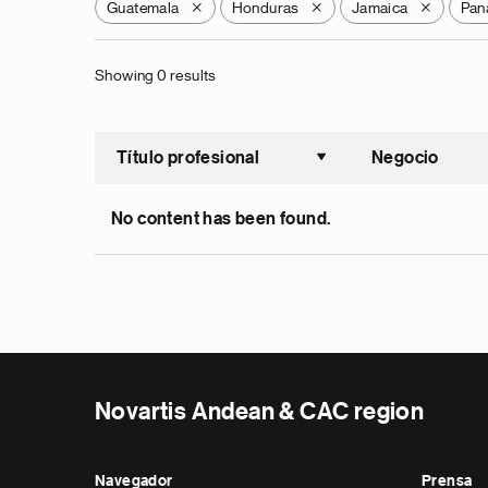
Guatemala
Honduras
Jamaica
Pan
X
X
X
Showing 0 results
Título profesional
Negocio
Ordenar a
No content has been found.
Novartis Andean & CAC region
Navegador
Prensa