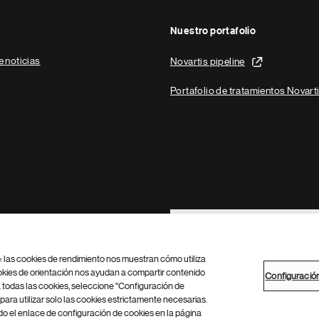
Nuestro portafolio
e noticias
Novartis pipeline
Portafolio de tratamientos Novart
Footer Site Search
b: las cookies de rendimiento nos muestran cómo utiliza
okies de orientación nos ayudan a compartir contenido
Configuració
 todas las cookies, seleccione "Configuración de
para utilizar solo las cookies estrictamente necesarias.
Configuración de cookies
Mapa del sitio
 el enlace de configuración de cookies en la página