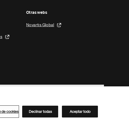
Otras webs
Novartis Global
is
n de cookies
Declinar todas
Aceptar todo
Directorio de Novartis
Este sitio está dirigido al público del clúster ACC