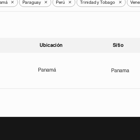
amá
Paraguay
Perú
Trinidad y Tobago
Vene
X
X
X
X
Ubicación
Sitio
scendente
Panamá
Panama