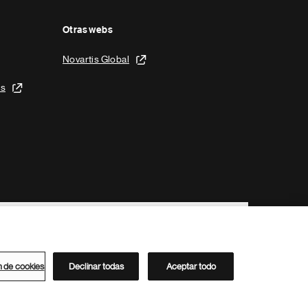
Otras webs
Novartis Global
is
n de cookies
Declinar todas
Aceptar todo
Directorio de Novartis
Este sitio está dirigido al público del clúster ACC