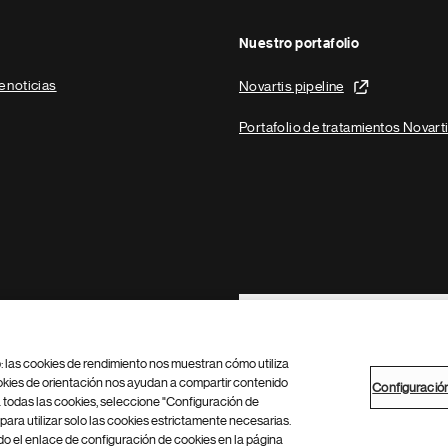
Nuestro portafolio
e noticias
Novartis pipeline
Portafolio de tratamientos Novart
Footer Site Search
b: las cookies de rendimiento nos muestran cómo utiliza
okies de orientación nos ayudan a compartir contenido
Configuració
 todas las cookies, seleccione "Configuración de
para utilizar solo las cookies estrictamente necesarias.
Configuración de cookies
Mapa del sitio
 el enlace de configuración de cookies en la página