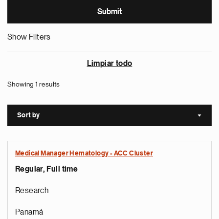
Show Filters
Limpiar todo
Showing 1 results
Sort by
Sort a
Medical Manager Hematology - ACC Cluster
Regular, Full time
Research
Panamá