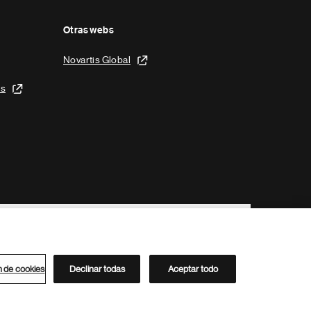
Otras webs
Novartis Global
is
n de cookies
Declinar todas
Aceptar todo
Directorio de Novartis
Este sitio está dirigido al público del clúster ACC