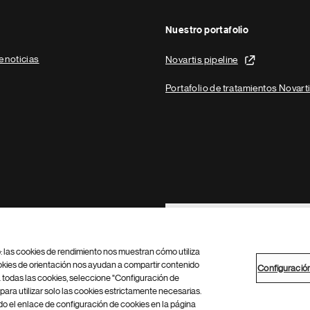
Nuestro portafolio
e noticias
Novartis pipeline
Portafolio de tratamientos Novart
Footer Site Search
b: las cookies de rendimiento nos muestran cómo utiliza
okies de orientación nos ayudan a compartir contenido
Configuració
 todas las cookies, seleccione "Configuración de
para utilizar solo las cookies estrictamente necesarias.
Configuración de cookies
Mapa del sitio
 el enlace de configuración de cookies en la página