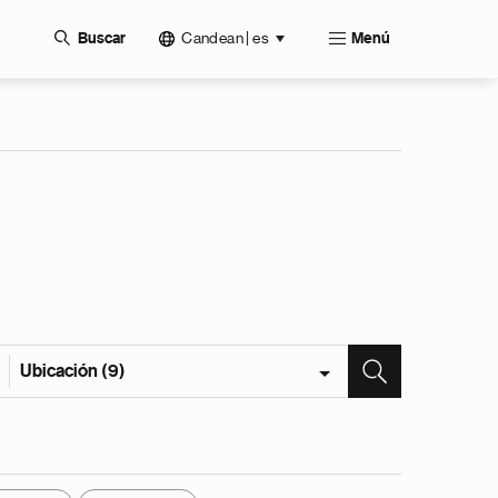
Candean | es
Buscar
Menú
Ubicación (9)