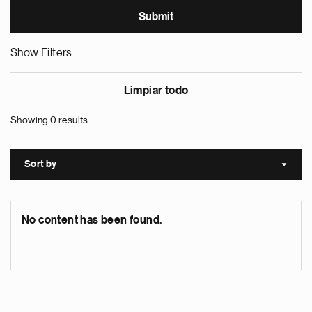
Show Filters
Limpiar todo
Showing 0 results
Sort by
Sort a
No content has been found.