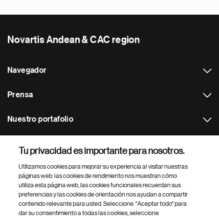
Novartis Andean & CAC region
Navegador
Prensa
Nuestro portafolio
Otras webs
Tu privacidad es importante para nosotros.
Utilizamos cookies para mejorar su experiencia al visitar nuestras
Footer Site Search
páginas web: las cookies de rendimiento nos muestran cómo
utiliza esta página web, las cookies funcionales recuerdan sus
preferencias y las cookies de orientación nos ayudan a compartir
contenido relevante para usted. Seleccione: "Aceptar todo" para
dar su consentimiento a todas las cookies, seleccione