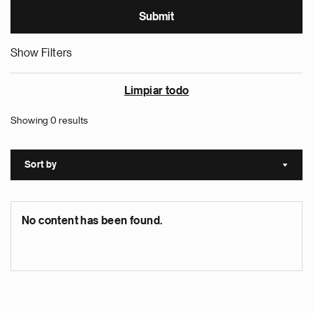
Show Filters
Limpiar todo
Showing 0 results
Sort by
Sort a
No content has been found.