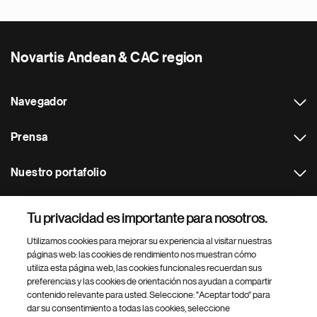
Novartis Andean & CAC region
Navegador
Prensa
Nuestro portafolio
Otras webs
Tu privacidad es importante para nosotros.
Utilizamos cookies para mejorar su experiencia al visitar nuestras
Footer Site Search
páginas web: las cookies de rendimiento nos muestran cómo
utiliza esta página web, las cookies funcionales recuerdan sus
preferencias y las cookies de orientación nos ayudan a compartir
contenido relevante para usted. Seleccione: "Aceptar todo" para
dar su consentimiento a todas las cookies, seleccione