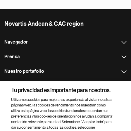
Novartis Andean & CAC region
Navegador
Prensa
Nuestro portafolio
Otras webs
Tu privacidad es importante para nosotros.
Utilizamos cookies para mejorar su experiencia al visitar nuestras
Footer Site Search
páginas web: las cookies de rendimiento nos muestran cómo
utiliza esta página web, las cookies funcionales recuerdan sus
preferencias y las cookies de orientación nos ayudan a compartir
contenido relevante para usted. Seleccione: "Aceptar todo" para
dar su consentimiento a todas las cookies, seleccione