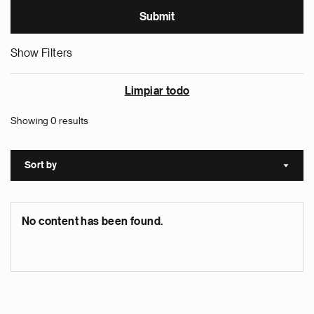
Show Filters
Limpiar todo
Showing 0 results
Sort by
Sort a
No content has been found.