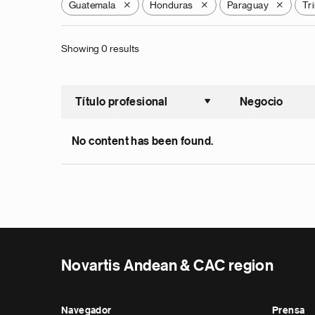
Guatemala
Honduras
Paraguay
Tr
X
X
X
Showing 0 results
Título profesional
Negocio
Ordenar a
No content has been found.
Novartis Andean & CAC region
Navegador
Prensa