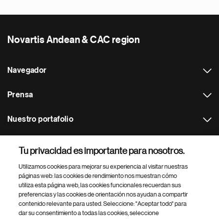
Novartis Andean & CAC region
Navegador
Prensa
Nuestro portafolio
Otras webs
Tu privacidad es importante para nosotros.
Utilizamos cookies para mejorar su experiencia al visitar nuestras
Footer Site Search
páginas web: las cookies de rendimiento nos muestran cómo
utiliza esta página web, las cookies funcionales recuerdan sus
preferencias y las cookies de orientación nos ayudan a compartir
contenido relevante para usted. Seleccione: "Aceptar todo" para
dar su consentimiento a todas las cookies, seleccione