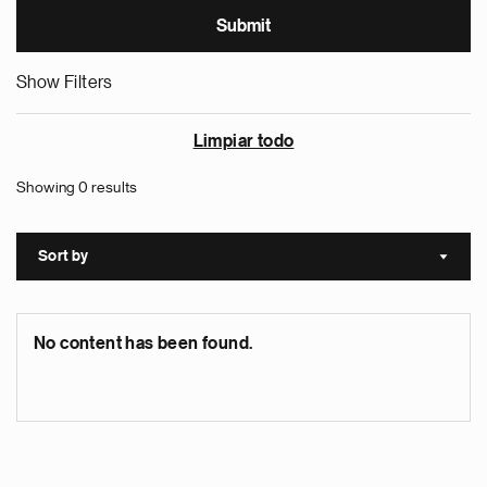
Show Filters
Limpiar todo
Showing 0 results
Sort by
Sort a
No content has been found.