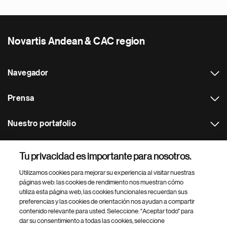
Novartis Andean & CAC region
Navegador
Prensa
Nuestro portafolio
Otras webs
Tu privacidad es importante para nosotros.
Utilizamos cookies para mejorar su experiencia al visitar nuestras
Footer Site Search
páginas web: las cookies de rendimiento nos muestran cómo
utiliza esta página web, las cookies funcionales recuerdan sus
preferencias y las cookies de orientación nos ayudan a compartir
contenido relevante para usted. Seleccione: "Aceptar todo" para
dar su consentimiento a todas las cookies, seleccione