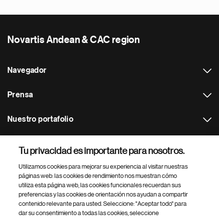
Novartis Andean & CAC region
Navegador
Prensa
Nuestro portafolio
Otras webs
Tu privacidad es importante para nosotros.
Utilizamos cookies para mejorar su experiencia al visitar nuestras
Footer Site Search
páginas web: las cookies de rendimiento nos muestran cómo
utiliza esta página web, las cookies funcionales recuerdan sus
preferencias y las cookies de orientación nos ayudan a compartir
contenido relevante para usted. Seleccione: "Aceptar todo" para
dar su consentimiento a todas las cookies, seleccione