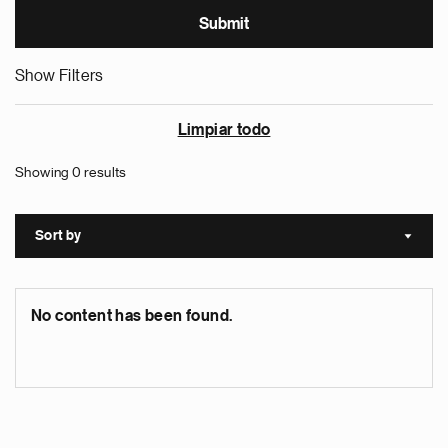
Show Filters
Limpiar todo
Showing 0 results
Sort by
Sort a
No content has been found.