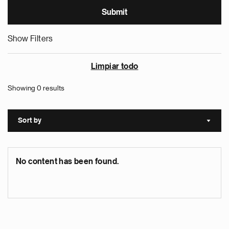
Show Filters
Limpiar todo
Showing 0 results
Sort by
Sort a
No content has been found.