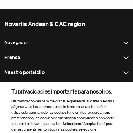
Novartis Andean & CAC region
Navegador
Prensa
Nuestro portafolio
Otras webs
Tu privacidad es importante para nosotros.
Utilizamos cookies para mejorar su experiencia al visitar nuestras
Footer Site Search
páginas web: las cookies de rendimiento nos muestran cómo
utiliza esta página web, las cookies funcionales recuerdan sus
preferencias y las cookies de orientación nos ayudan a compartir
contenido relevante para usted. Seleccione: "Aceptar todo" para
dar su consentimiento a todas las cookies, seleccione