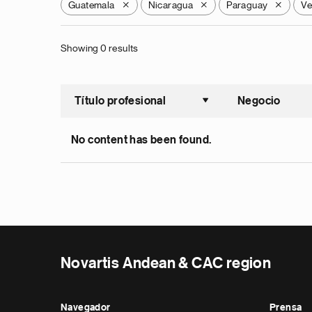
Guatemala
Nicaragua
Paraguay
Ve
X
X
X
Showing 0 results
Título profesional
Negocio
Ordenar a
No content has been found.
Novartis Andean & CAC region
Navegador
Prensa