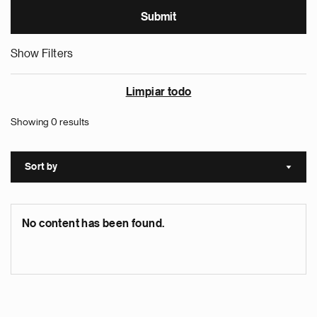
Show Filters
Limpiar todo
Showing 0 results
Sort by
Sort a
No content has been found.