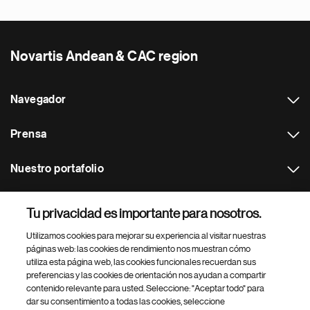
Novartis Andean & CAC region
Navegador
Prensa
Nuestro portafolio
Otras webs
Tu privacidad es importante para nosotros.
Utilizamos cookies para mejorar su experiencia al visitar nuestras
Footer Site Search
páginas web: las cookies de rendimiento nos muestran cómo
utiliza esta página web, las cookies funcionales recuerdan sus
preferencias y las cookies de orientación nos ayudan a compartir
contenido relevante para usted. Seleccione: "Aceptar todo" para
dar su consentimiento a todas las cookies, seleccione