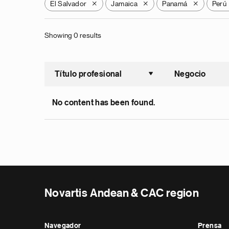
El Salvador
Jamaica
Panamá
Perú
X
X
X
Showing 0 results
Título profesional
Negocio
Ordenar a
No content has been found.
Novartis Andean & CAC region
Navegador
Prensa