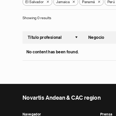
El Salvador
Jamaica
Panamá
Perú
X
X
X
Showing 0 results
Título profesional
Negocio
Ordenar a
No content has been found.
Novartis Andean & CAC region
Navegador
Prensa