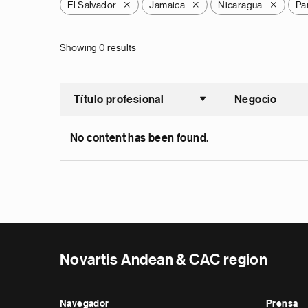
El Salvador
Jamaica
Nicaragua
Pa
X
X
X
Showing 0 results
Título profesional
Negocio
Ordenar a
No content has been found.
Novartis Andean & CAC region
Navegador
Prensa