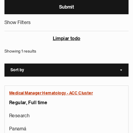
Show Filters
Limpiar todo
Showing 1 results
Sort by
Sort a
Medical Manager Hematology - ACC Cluster
Regular, Full time
Research
Panamá